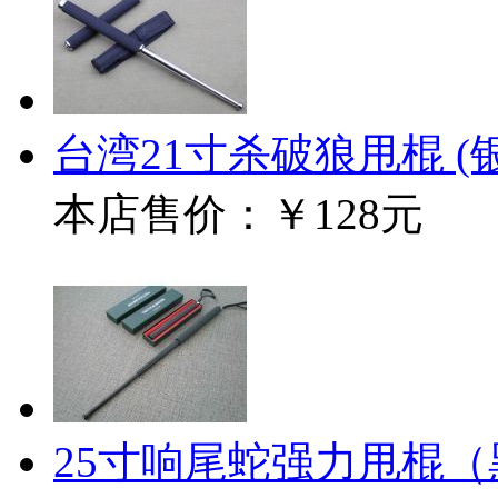
台湾21寸杀破狼甩棍 (
本店售价：
￥128元
25寸响尾蛇强力甩棍（