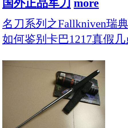
国外正品军刀
名刀系列之Fallkniven瑞
如何鉴别卡巴1217真假