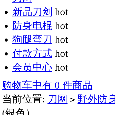
新品刀剑
hot
防身电棍
hot
狗腿弯刀
hot
付款方式
hot
会员中心
hot
购物车中有 0 件商品
当前位置:
刀网
野外防
>
(银色）