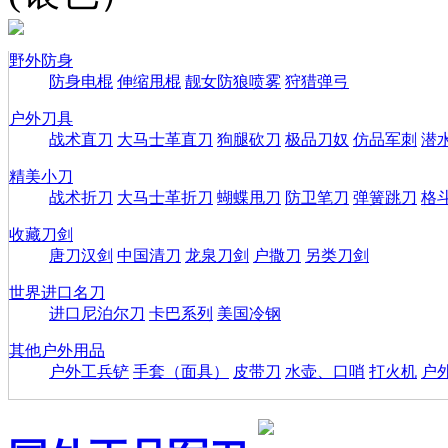
野外防身
防身电棍
伸缩甩棍
靓女防狼喷雾
狩猎弹弓
户外刀具
战术直刀
大马士革直刀
狗腿砍刀
极品刀奴
仿品军刺
潜
精美小刀
战术折刀
大马士革折刀
蝴蝶甩刀
防卫笔刀
弹簧跳刀
格
收藏刀剑
唐刀汉剑
中国清刀
龙泉刀剑
户撒刀
另类刀剑
世界进口名刀
进口尼泊尔刀
卡巴系列
美国冷钢
其他户外用品
户外工兵铲
手套（面具）
皮带刀
水壶、口哨
打火机
户