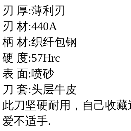
刃 厚:薄利刃
刃 材:440A
柄 材:织纤包钢
硬 度:57Hrc
表 面:喷砂
刀 套:头层牛皮
此刀坚硬耐用，自己收藏
爱不适手.