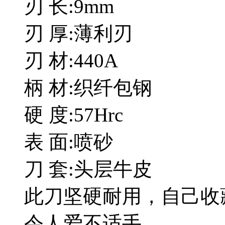
刃 长:9mm
刃 厚:薄利刃
刃 材:440A
柄 材:织纤包钢
硬 度:57Hrc
表 面:喷砂
刀 套:头层牛皮
此刀坚硬耐用，自己收
令人爱不适手.