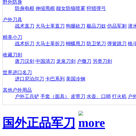
野外防身
防身电棍
伸缩甩棍
靓女防狼喷雾
狩猎弹弓
户外刀具
战术直刀
大马士革直刀
狗腿砍刀
极品刀奴
仿品军刺
潜
精美小刀
战术折刀
大马士革折刀
蝴蝶甩刀
防卫笔刀
弹簧跳刀
格
收藏刀剑
唐刀汉剑
中国清刀
龙泉刀剑
户撒刀
另类刀剑
世界进口名刀
进口尼泊尔刀
卡巴系列
美国冷钢
其他户外用品
户外工兵铲
手套（面具）
皮带刀
水壶、口哨
打火机
户
国外正品军刀