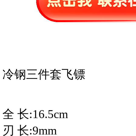
冷钢三件套飞镖
全 长:16.5cm
刃 长:9mm