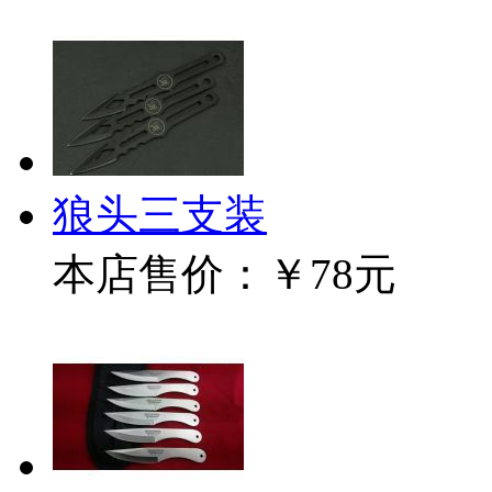
狼头三支装
本店售价：
￥78元