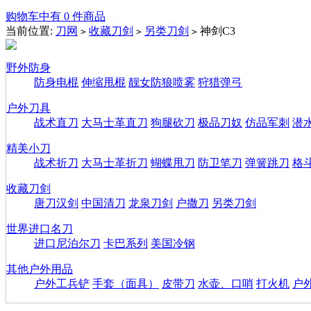
购物车中有 0 件商品
当前位置:
刀网
收藏刀剑
另类刀剑
神剑C3
>
>
>
野外防身
防身电棍
伸缩甩棍
靓女防狼喷雾
狩猎弹弓
户外刀具
战术直刀
大马士革直刀
狗腿砍刀
极品刀奴
仿品军刺
潜
精美小刀
战术折刀
大马士革折刀
蝴蝶甩刀
防卫笔刀
弹簧跳刀
格
收藏刀剑
唐刀汉剑
中国清刀
龙泉刀剑
户撒刀
另类刀剑
世界进口名刀
进口尼泊尔刀
卡巴系列
美国冷钢
其他户外用品
户外工兵铲
手套（面具）
皮带刀
水壶、口哨
打火机
户