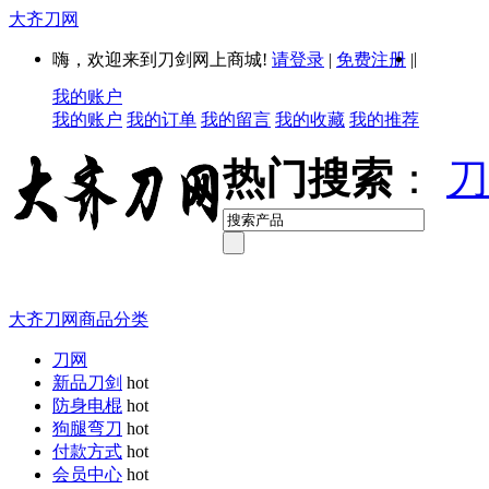
大齐刀网
|
嗨，欢迎来到刀剑网上商城!
请登录
|
免费注册
|
我的账户
我的账户
我的订单
我的留言
我的收藏
我的推荐
热门搜索
：
刀
大齐刀网商品分类
刀网
新品刀剑
hot
防身电棍
hot
狗腿弯刀
hot
付款方式
hot
会员中心
hot