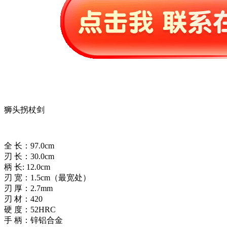
狮头拐杖剑
全 长：97.0cm
刃 长：30.0cm
柄 长: 12.0cm
刃 宽：1.5cm（最宽处）
刃 厚：2.7mm
刃 材：420
硬 度：52HRC
手 柄：锌铝合金