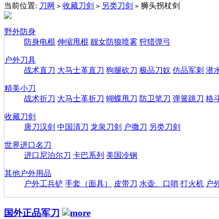
当前位置:
刀网
收藏刀剑
另类刀剑
狮头拐杖剑
>
>
>
野外防身
防身电棍
伸缩甩棍
靓女防狼喷雾
狩猎弹弓
户外刀具
战术直刀
大马士革直刀
狗腿砍刀
极品刀奴
仿品军刺
潜
精美小刀
战术折刀
大马士革折刀
蝴蝶甩刀
防卫笔刀
弹簧跳刀
格
收藏刀剑
唐刀汉剑
中国清刀
龙泉刀剑
户撒刀
另类刀剑
世界进口名刀
进口尼泊尔刀
卡巴系列
美国冷钢
其他户外用品
户外工兵铲
手套（面具）
皮带刀
水壶、口哨
打火机
户
国外正品军刀