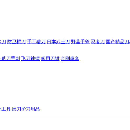
水刀
防卫棍刀
手工猎刀
日本武士刀
野营手斧
忍者刀
国产精品刀
斗爪刀手刺
飞刀神镖
多用刀钳
金刚拳套
外工具
磨刀护刀用品