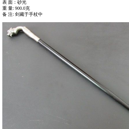
表 面：砂光
重 量: 900.0克
备 注: 剑藏于手杖中