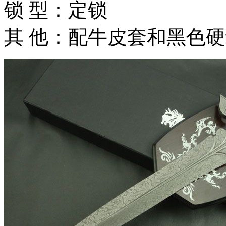
锁 型：定锁
其 他：配牛皮套和黑色