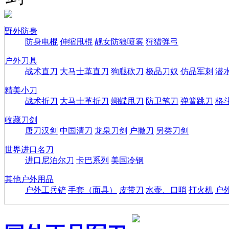
野外防身
防身电棍
伸缩甩棍
靓女防狼喷雾
狩猎弹弓
户外刀具
战术直刀
大马士革直刀
狗腿砍刀
极品刀奴
仿品军刺
潜
精美小刀
战术折刀
大马士革折刀
蝴蝶甩刀
防卫笔刀
弹簧跳刀
格
收藏刀剑
唐刀汉剑
中国清刀
龙泉刀剑
户撒刀
另类刀剑
世界进口名刀
进口尼泊尔刀
卡巴系列
美国冷钢
其他户外用品
户外工兵铲
手套（面具）
皮带刀
水壶、口哨
打火机
户