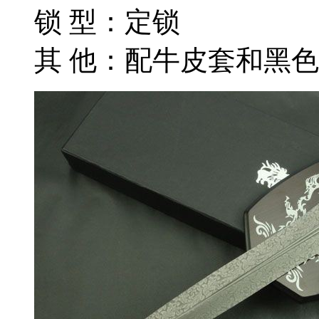
锁 型：定锁
其 他：配牛皮套和黑