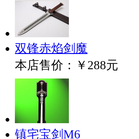
双锋赤焰剑魔
本店售价：
￥288元
镇宅宝剑M6