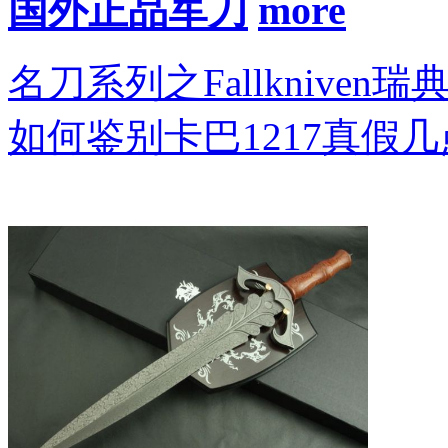
国外正品军刀
名刀系列之Fallkniven瑞
如何鉴别卡巴1217真假