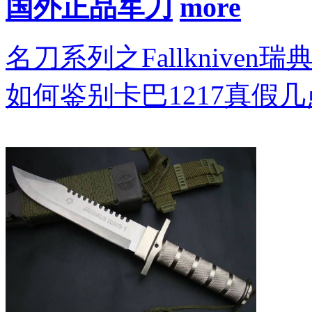
国外正品军刀
名刀系列之Fallkniven瑞
如何鉴别卡巴1217真假