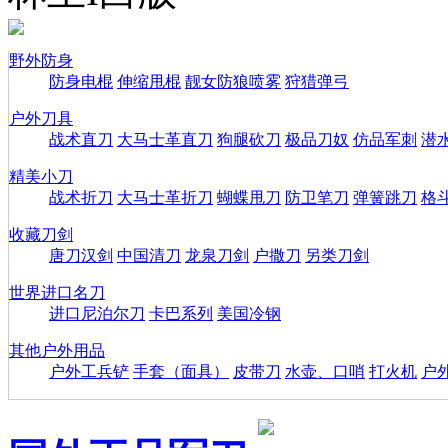
野外防身
防身电棍
伸缩甩棍
靓女防狼喷雾
狩猎弹弓
户外刀具
战术直刀
大马士革直刀
狗腿砍刀
极品刀奴
仿品军刺
潜
精美小刀
战术折刀
大马士革折刀
蝴蝶甩刀
防卫笔刀
弹簧跳刀
格
收藏刀剑
唐刀汉剑
中国清刀
龙泉刀剑
户撒刀
另类刀剑
世界进口名刀
进口尼泊尔刀
卡巴系列
美国冷钢
其他户外用品
户外工兵铲
手套（面具）
皮带刀
水壶、口哨
打火机
户