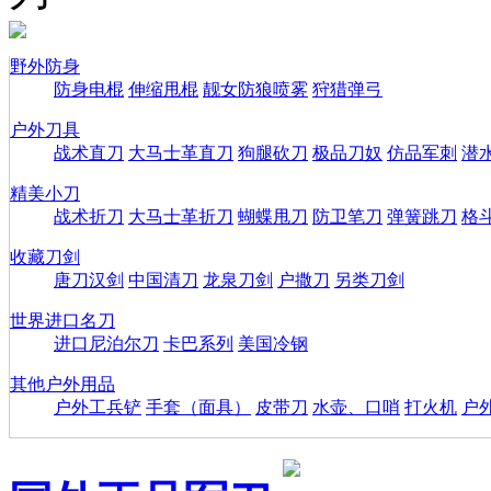
野外防身
防身电棍
伸缩甩棍
靓女防狼喷雾
狩猎弹弓
户外刀具
战术直刀
大马士革直刀
狗腿砍刀
极品刀奴
仿品军刺
潜
精美小刀
战术折刀
大马士革折刀
蝴蝶甩刀
防卫笔刀
弹簧跳刀
格
收藏刀剑
唐刀汉剑
中国清刀
龙泉刀剑
户撒刀
另类刀剑
世界进口名刀
进口尼泊尔刀
卡巴系列
美国冷钢
其他户外用品
户外工兵铲
手套（面具）
皮带刀
水壶、口哨
打火机
户