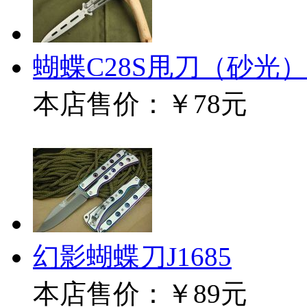
蝴蝶C28S甩刀（砂光）
本店售价：
￥78元
幻影蝴蝶刀J1685
本店售价：
￥89元