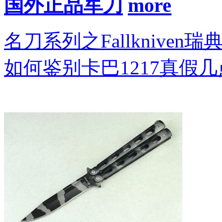
国外正品军刀
名刀系列之Fallkniven瑞
如何鉴别卡巴1217真假