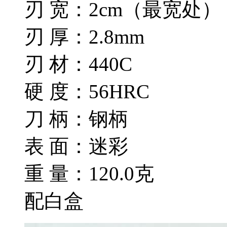
刃 宽：2cm（最宽处）
刃 厚：2.8mm
刃 材：440C
硬 度：56HRC
刀 柄：钢柄
表 面：迷彩
重 量：120.0克
配白盒