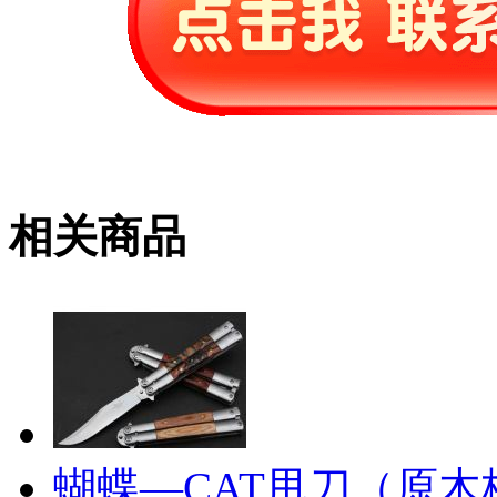
相关商品
蝴蝶—CAT甩刀（原木