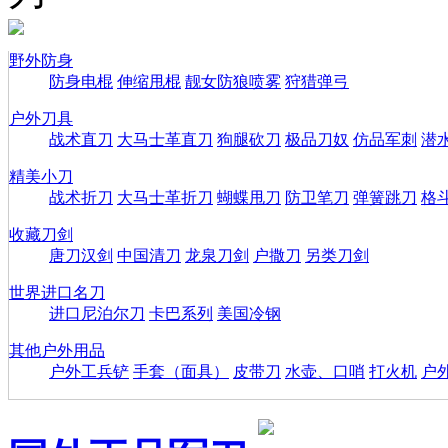
野外防身
防身电棍
伸缩甩棍
靓女防狼喷雾
狩猎弹弓
户外刀具
战术直刀
大马士革直刀
狗腿砍刀
极品刀奴
仿品军刺
潜
精美小刀
战术折刀
大马士革折刀
蝴蝶甩刀
防卫笔刀
弹簧跳刀
格
收藏刀剑
唐刀汉剑
中国清刀
龙泉刀剑
户撒刀
另类刀剑
世界进口名刀
进口尼泊尔刀
卡巴系列
美国冷钢
其他户外用品
户外工兵铲
手套（面具）
皮带刀
水壶、口哨
打火机
户