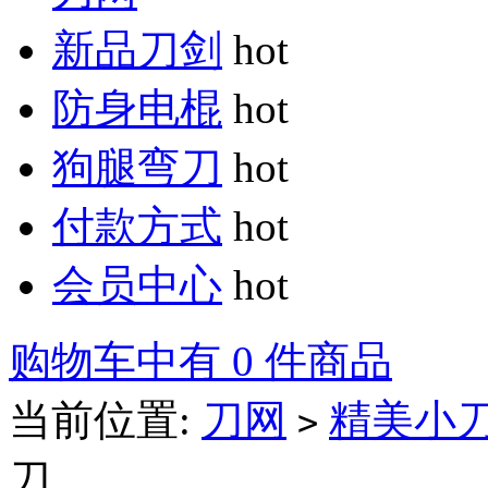
新品刀剑
hot
防身电棍
hot
狗腿弯刀
hot
付款方式
hot
会员中心
hot
购物车中有 0 件商品
当前位置:
刀网
精美小
>
刀