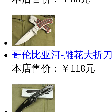
哥伦比亚河-雕花大折
本店售价：
￥118元