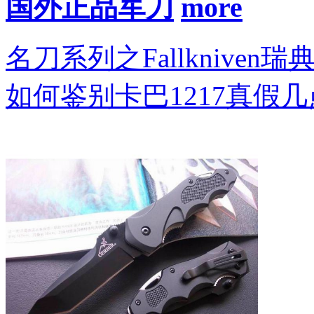
国外正品军刀
名刀系列之Fallkniven瑞
如何鉴别卡巴1217真假