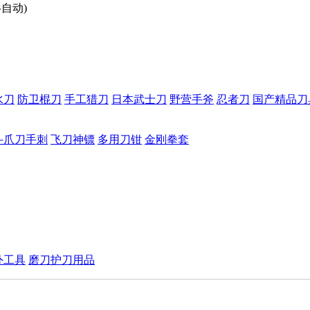
半自动)
水刀
防卫棍刀
手工猎刀
日本武士刀
野营手斧
忍者刀
国产精品刀
斗爪刀手刺
飞刀神镖
多用刀钳
金刚拳套
外工具
磨刀护刀用品