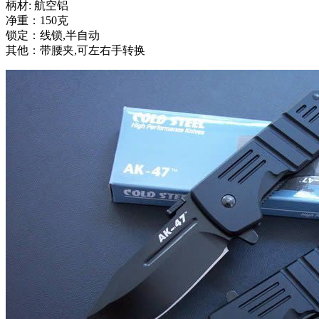
柄材: 航空铝
净重：150克
锁定：线锁,半自动
其他：带腰夹,可左右手转换