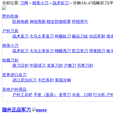
当前位置:
刀网
精美小刀
战术折刀
冷钢AK-47战略折刀(
>
>
>
野外防身
防身电棍
伸缩甩棍
靓女防狼喷雾
狩猎弹弓
户外刀具
战术直刀
大马士革直刀
狗腿砍刀
极品刀奴
仿品军刺
潜
精美小刀
战术折刀
大马士革折刀
蝴蝶甩刀
防卫笔刀
弹簧跳刀
格
收藏刀剑
唐刀汉剑
中国清刀
龙泉刀剑
户撒刀
另类刀剑
世界进口名刀
进口尼泊尔刀
卡巴系列
美国冷钢
其他户外用品
户外工兵铲
手套（面具）
皮带刀
水壶、口哨
打火机
户
国外正品军刀