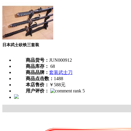
日本武士砍铁三套装
商品货号：
JUN000912
商品库存：
68
商品品牌：
套装武士刀
商品点击数：
1488
本店售价：
￥588元
用户评价：