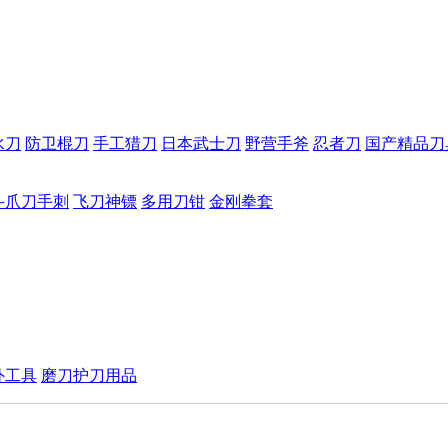
水刀
防卫棍刀
手工猎刀
日本武士刀
野营手斧
忍者刀
国产精品刀
斗爪刀手刺
飞刀神镖
多用刀钳
金刚拳套
外工具
磨刀护刀用品