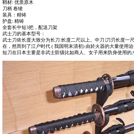
鞘材: 优质原木
刀柄 卷绫
装具：精铸
护盘: 精铸
全套长中短3把，配送刀架
武士刀的基本型号：
武士刀依长度大致分为长刀∶长度二尺以上。中刀∶刀刃长度一
在，然而到了江户时代 ( 我国明末清初) 由於火器的大量使
短刀在日本主要是非武士阶级比如商人、女子用来防身使用的,中