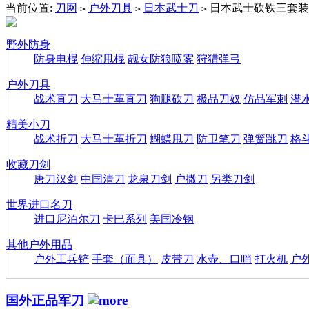
当前位置:
刀网
户外刀具
日本武士刀
日本武士砍铁三套装
>
>
>
野外防身
防身电棍
伸缩甩棍
靓女防狼喷雾
狩猎弹弓
户外刀具
战术直刀
大马士革直刀
狗腿砍刀
极品刀奴
仿品军刺
潜
精美小刀
战术折刀
大马士革折刀
蝴蝶甩刀
防卫笔刀
弹簧跳刀
格
收藏刀剑
唐刀汉剑
中国清刀
龙泉刀剑
户撒刀
另类刀剑
世界进口名刀
进口尼泊尔刀
卡巴系列
美国冷钢
其他户外用品
户外工兵铲
手套（面具）
皮带刀
水壶、口哨
打火机
户
国外正品军刀