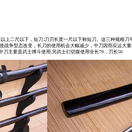
尺以上二尺以下，短刀∶刀刃长度一尺以下称短刀。这三种规格
用迫使战争型态改变，长刀的使用机会大幅减少，中刀因而应运大
刀主要是武士搏斗使用,另武士们切腹使用全长79，刃长50