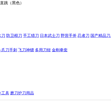
直跳（黑色）
水刀
防卫棍刀
手工猎刀
日本武士刀
野营手斧
忍者刀
国产精品刀
斗爪刀手刺
飞刀神镖
多用刀钳
金刚拳套
外工具
磨刀护刀用品