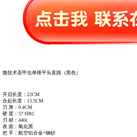
微技术圣甲虫单锋平头直跳（黑色）
开启长度：22CM
合起长度：13.5CM
刃 厚：0.4CM
硬 度：57 HRC
刃 材：440c
表 面：氧化黑
把 手：航空铝合金+钢砂