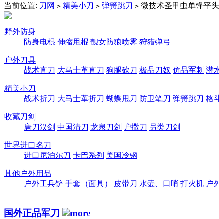
当前位置:
刀网
精美小刀
弹簧跳刀
微技术圣甲虫单锋平头
>
>
>
野外防身
防身电棍
伸缩甩棍
靓女防狼喷雾
狩猎弹弓
户外刀具
战术直刀
大马士革直刀
狗腿砍刀
极品刀奴
仿品军刺
潜
精美小刀
战术折刀
大马士革折刀
蝴蝶甩刀
防卫笔刀
弹簧跳刀
格
收藏刀剑
唐刀汉剑
中国清刀
龙泉刀剑
户撒刀
另类刀剑
世界进口名刀
进口尼泊尔刀
卡巴系列
美国冷钢
其他户外用品
户外工兵铲
手套（面具）
皮带刀
水壶、口哨
打火机
户
国外正品军刀