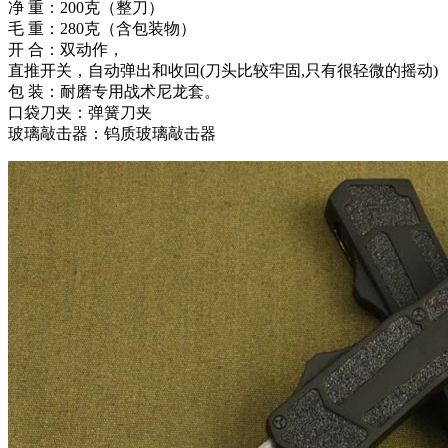
净 重：200克（整刀）
毛 重：280克（含包装物）
开 合：双动作，
直推开关，自动弹出和收回(刀头比较牢固,只有很轻微的摇动)
包 装：耐磨专用战术尼龙套。
口袋刀夹：弹簧刀夹
玻璃敲击器：钨质玻璃敲击器