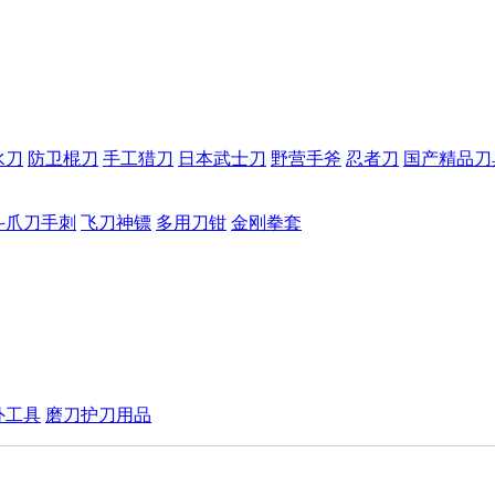
水刀
防卫棍刀
手工猎刀
日本武士刀
野营手斧
忍者刀
国产精品刀
斗爪刀手刺
飞刀神镖
多用刀钳
金刚拳套
外工具
磨刀护刀用品