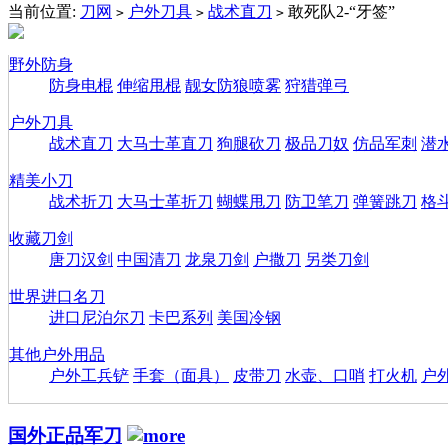
当前位置:
刀网
户外刀具
战术直刀
敢死队2-“牙签”
>
>
>
野外防身
防身电棍
伸缩甩棍
靓女防狼喷雾
狩猎弹弓
户外刀具
战术直刀
大马士革直刀
狗腿砍刀
极品刀奴
仿品军刺
潜
精美小刀
战术折刀
大马士革折刀
蝴蝶甩刀
防卫笔刀
弹簧跳刀
格
收藏刀剑
唐刀汉剑
中国清刀
龙泉刀剑
户撒刀
另类刀剑
世界进口名刀
进口尼泊尔刀
卡巴系列
美国冷钢
其他户外用品
户外工兵铲
手套（面具）
皮带刀
水壶、口哨
打火机
户
国外正品军刀