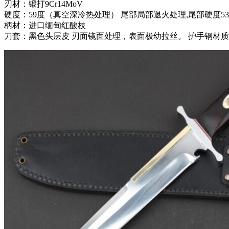
刃材：锻打9Cr14MoV
硬度：59度（真空深冷热处理） 尾部局部退火处理,尾部硬度5
柄材：进口缅甸红酸枝
刀套：黑色头层皮 刃面镜面处理，表面极幼拉丝。 护手钢材