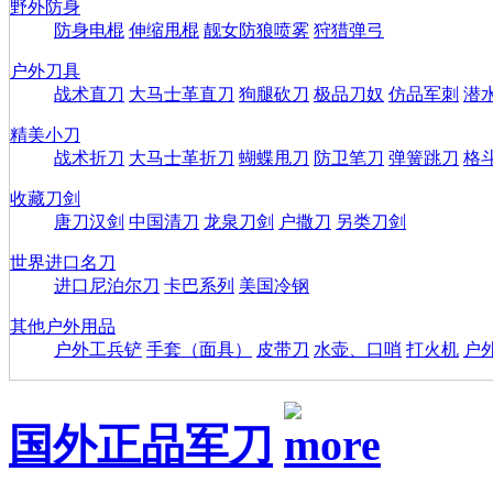
野外防身
防身电棍
伸缩甩棍
靓女防狼喷雾
狩猎弹弓
户外刀具
战术直刀
大马士革直刀
狗腿砍刀
极品刀奴
仿品军刺
潜
精美小刀
战术折刀
大马士革折刀
蝴蝶甩刀
防卫笔刀
弹簧跳刀
格
收藏刀剑
唐刀汉剑
中国清刀
龙泉刀剑
户撒刀
另类刀剑
世界进口名刀
进口尼泊尔刀
卡巴系列
美国冷钢
其他户外用品
户外工兵铲
手套（面具）
皮带刀
水壶、口哨
打火机
户
国外正品军刀