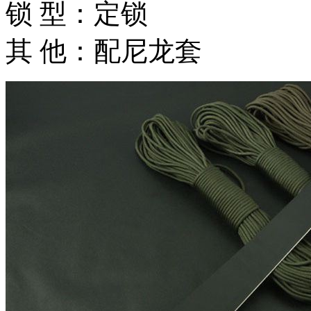
锁 型：定锁
其 他：配尼龙套