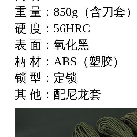
重 量：850g（含刀套
硬 度：56HRC
表 面：氧化黑
柄 材：ABS（塑胶）
锁 型：定锁
其 他：配尼龙套