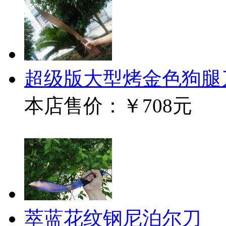
超级版大型烤金色狗腿
本店售价：
￥708元
萃蓝花纹钢尼泊尔刀