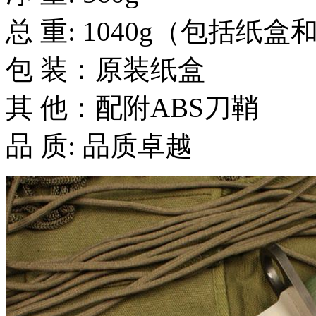
总 重: 1040g（包括纸
包 装：原装纸盒
其 他：配附ABS刀鞘
品 质: 品质卓越