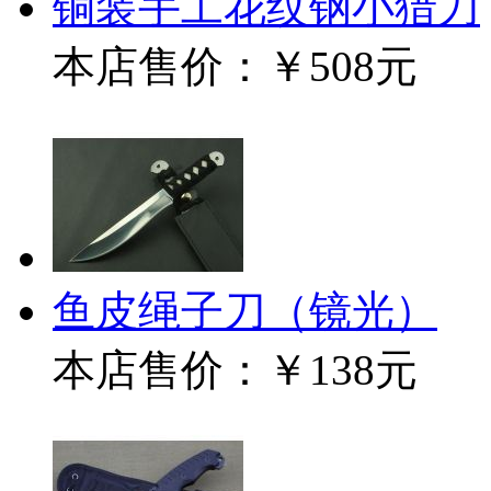
铜装手工花纹钢小猎刀
本店售价：
￥508元
鱼皮绳子刀（镜光）
本店售价：
￥138元