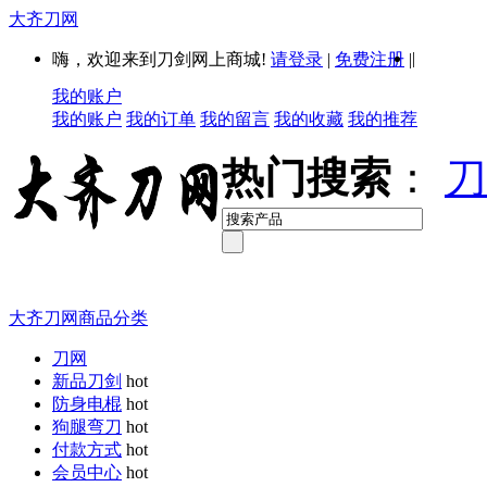
大齐刀网
|
嗨，欢迎来到刀剑网上商城!
请登录
|
免费注册
|
我的账户
我的账户
我的订单
我的留言
我的收藏
我的推荐
热门搜索
：
刀
大齐刀网商品分类
刀网
新品刀剑
hot
防身电棍
hot
狗腿弯刀
hot
付款方式
hot
会员中心
hot