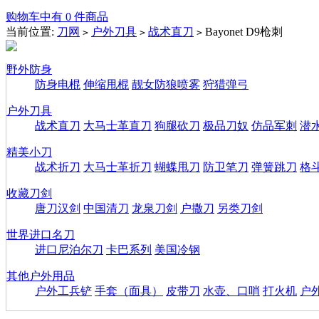
购物车中有 0 件商品
当前位置:
刀网
户外刀具
战术直刀
Bayonet D9枪刺
>
>
>
野外防身
防身电棍
伸缩甩棍
靓女防狼喷雾
狩猎弹弓
户外刀具
战术直刀
大马士革直刀
狗腿砍刀
极品刀奴
仿品军刺
潜
精美小刀
战术折刀
大马士革折刀
蝴蝶甩刀
防卫笔刀
弹簧跳刀
格
收藏刀剑
唐刀汉剑
中国清刀
龙泉刀剑
户撒刀
另类刀剑
世界进口名刀
进口尼泊尔刀
卡巴系列
美国冷钢
其他户外用品
户外工兵铲
手套（面具）
皮带刀
水壶、口哨
打火机
户