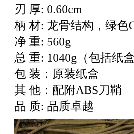
刃 厚: 0.60cm
柄 材: 龙骨结构，绿色
净 重: 560g
总 重: 1040g（包括
包 装：原装纸盒
其 他：配附ABS刀鞘
品 质: 品质卓越