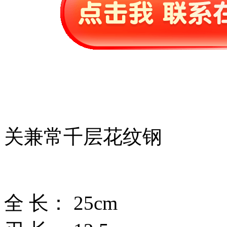
关兼常千层花纹钢
全 长： 25cm