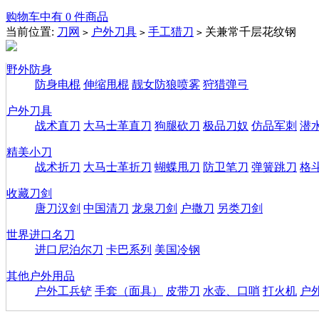
购物车中有 0 件商品
当前位置:
刀网
户外刀具
手工猎刀
关兼常千层花纹钢
>
>
>
野外防身
防身电棍
伸缩甩棍
靓女防狼喷雾
狩猎弹弓
户外刀具
战术直刀
大马士革直刀
狗腿砍刀
极品刀奴
仿品军刺
潜
精美小刀
战术折刀
大马士革折刀
蝴蝶甩刀
防卫笔刀
弹簧跳刀
格
收藏刀剑
唐刀汉剑
中国清刀
龙泉刀剑
户撒刀
另类刀剑
世界进口名刀
进口尼泊尔刀
卡巴系列
美国冷钢
其他户外用品
户外工兵铲
手套（面具）
皮带刀
水壶、口哨
打火机
户