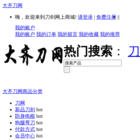
大齐刀网
|
嗨，欢迎来到刀剑网上商城!
请登录
|
免费注册
|
我的账户
我的账户
我的订单
我的留言
我的收藏
我的推荐
热门搜索
：
刀
大齐刀网商品分类
刀网
新品刀剑
hot
防身电棍
hot
狗腿弯刀
hot
付款方式
hot
会员中心
hot