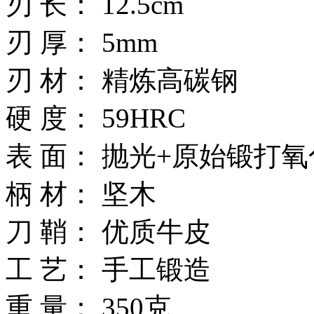
刃 长： 12.5cm
刃 厚： 5mm
刃 材： 精炼高碳钢
硬 度： 59HRC
表 面： 抛光+原始锻打
柄 材： 坚木
刀 鞘： 优质牛皮
工 艺： 手工锻造
重 量： 350克