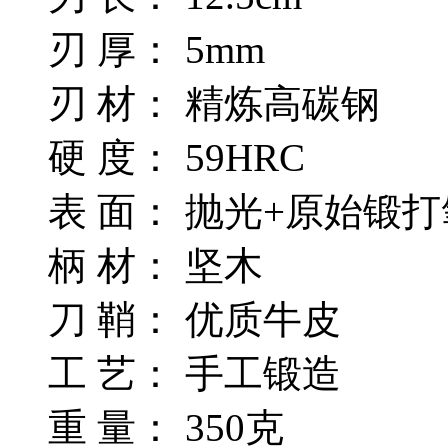
刃 厚： 5mm
刃 材： 精炼高碳钢
硬 度： 59HRC
表 面： 抛光+原始锻
柄 材： 坚木
刀 鞘： 优质牛皮
工 艺： 手工锻造
重 量： 350克