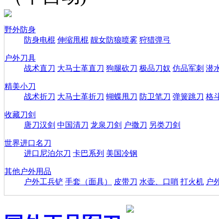
野外防身
防身电棍
伸缩甩棍
靓女防狼喷雾
狩猎弹弓
户外刀具
战术直刀
大马士革直刀
狗腿砍刀
极品刀奴
仿品军刺
潜
精美小刀
战术折刀
大马士革折刀
蝴蝶甩刀
防卫笔刀
弹簧跳刀
格
收藏刀剑
唐刀汉剑
中国清刀
龙泉刀剑
户撒刀
另类刀剑
世界进口名刀
进口尼泊尔刀
卡巴系列
美国冷钢
其他户外用品
户外工兵铲
手套（面具）
皮带刀
水壶、口哨
打火机
户