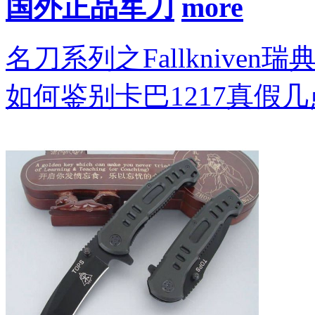
国外正品军刀
名刀系列之Fallkniven瑞
如何鉴别卡巴1217真假