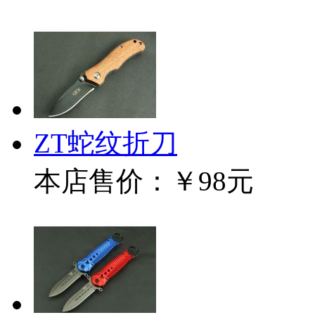
ZT蛇纹折刀
本店售价：
￥98元