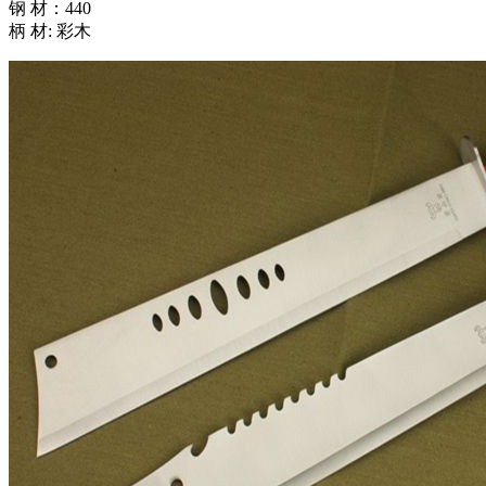
钢 材：440
柄 材: 彩木