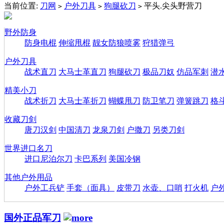
当前位置:
刀网
户外刀具
狗腿砍刀
平头.尖头野营刀
>
>
>
野外防身
防身电棍
伸缩甩棍
靓女防狼喷雾
狩猎弹弓
户外刀具
战术直刀
大马士革直刀
狗腿砍刀
极品刀奴
仿品军刺
潜
精美小刀
战术折刀
大马士革折刀
蝴蝶甩刀
防卫笔刀
弹簧跳刀
格
收藏刀剑
唐刀汉剑
中国清刀
龙泉刀剑
户撒刀
另类刀剑
世界进口名刀
进口尼泊尔刀
卡巴系列
美国冷钢
其他户外用品
户外工兵铲
手套（面具）
皮带刀
水壶、口哨
打火机
户
国外正品军刀