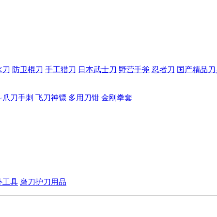
水刀
防卫棍刀
手工猎刀
日本武士刀
野营手斧
忍者刀
国产精品刀
斗爪刀手刺
飞刀神镖
多用刀钳
金刚拳套
外工具
磨刀护刀用品